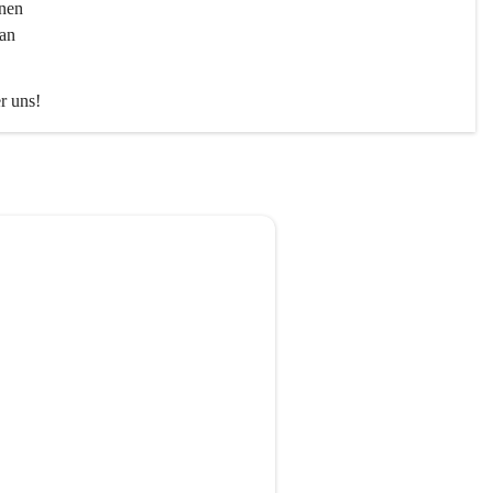
nen 
an 
er uns!