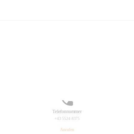
Volksschule Schlins
Hauptadresse
Schulgasse 23, 6824 Schlins, AUT
Auf Karte ansehen
Telefonnummer
+43 5524 8375
Anrufen