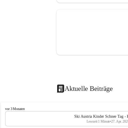
Aktuelle Beiträge
V
vor 3 Monaten
o
Ski Austria Kinder Schnee Tag - 
l
Lesezeit 1 Minute
•
27. Apr. 202
k