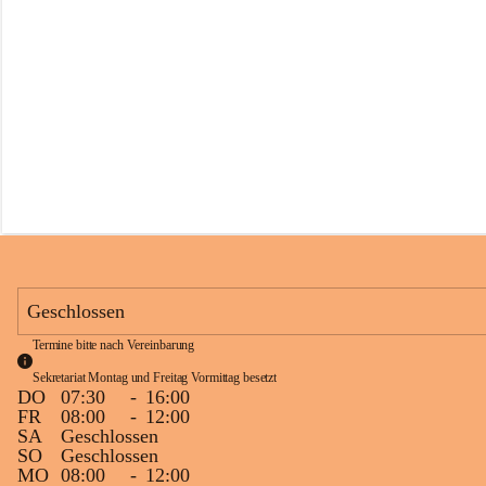
s
s
c
h
u
l
e
S
c
h
l
i
n
s
Geschlossen
Termine bitte nach Vereinbarung
Sekretariat Montag und Freitag Vormittag besetzt
DO
07:30
-
16:00
FR
08:00
-
12:00
SA
Geschlossen
SO
Geschlossen
MO
08:00
-
12:00