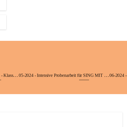
06-2025 - Ausflug in die Klimmerei Bürs - Klasse 1a
05-2024 - Intensive Probenarbeit für SING MIT - Klasse 3b
06-2024 -
+8