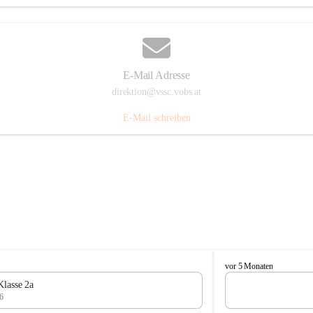
E-Mail Adresse
direktion@vssc.vobs.at
E-Mail schreiben
V
vor 5 Monaten
o
Klasse 2a
l
6
k