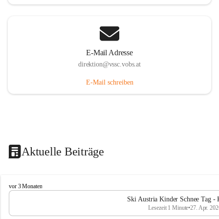
E-Mail Adresse
direktion@vssc.vobs.at
E-Mail schreiben
Aktuelle Beiträge
V
vor 3 Monaten
o
Ski Austria Kinder Schnee Tag - 
l
Lesezeit 1 Minute
•
27. Apr. 202
k