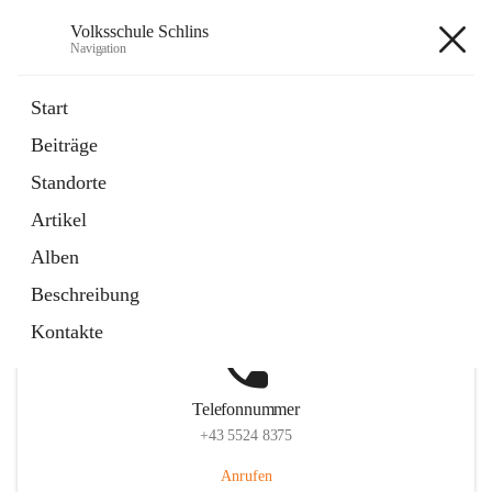
Volksschule Schlins
Navigation
Volksschule Schlins
Start
Beiträge
Standorte
Hauptadresse
Artikel
Schulgasse 23, 6824 Schlins, AUT
Alben
Auf Karte ansehen
Beschreibung
Kontakte
Telefonnummer
+43 5524 8375
Anrufen