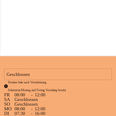
s
s
c
h
u
l
e
S
c
h
l
i
n
s
Geschlossen
Termine bitte nach Vereinbarung
Sekretariat Montag und Freitag Vormittag besetzt
FR
08:00
-
12:00
SA
Geschlossen
SO
Geschlossen
MO
08:00
-
12:00
DI
07:30
-
16:00