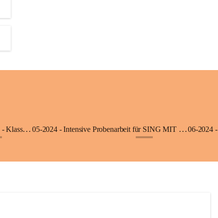
06-2025 - Ausflug in die Klimmerei Bürs - Klasse 1a
05-2024 - Intensive Probenarbeit für SING MIT - Klasse 3b
06-2024 -
+8