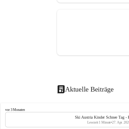
Aktuelle Beiträge
V
vor 3 Monaten
o
Ski Austria Kinder Schnee Tag - 
l
Lesezeit 1 Minute
•
27. Apr. 202
k