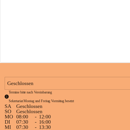
s
s
c
h
u
l
e
S
c
h
l
i
n
s
Geschlossen
Termine bitte nach Vereinbarung
Sekretariat Montag und Freitag Vormittag besetzt
SA
Geschlossen
SO
Geschlossen
MO
08:00
-
12:00
DI
07:30
-
16:00
MI
07:30
-
13:30