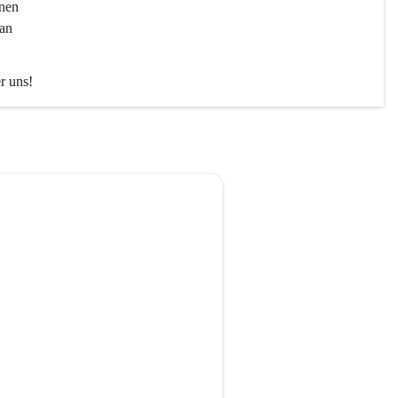
nen 
an 
er uns!