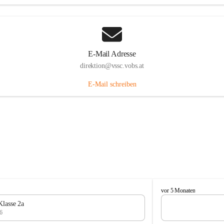
E-Mail Adresse
direktion@vssc.vobs.at
E-Mail schreiben
V
vor 5 Monaten
o
Klasse 2a
l
6
k