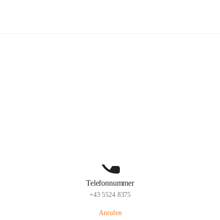
Volksschule Schlins
Hauptadresse
Schulgasse 23, 6824 Schlins, AUT
Auf Karte ansehen
Telefonnummer
+43 5524 8375
Anrufen