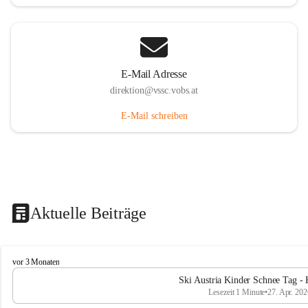
E-Mail Adresse
direktion@vssc.vobs.at
E-Mail schreiben
Aktuelle Beiträge
V
vor 3 Monaten
o
Ski Austria Kinder Schnee Tag - 
l
Lesezeit 1 Minute
•
27. Apr. 202
k