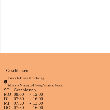
s
s
c
h
u
l
e
S
c
h
l
i
n
s
Geschlossen
Termine bitte nach Vereinbarung
Sekretariat Montag und Freitag Vormittag besetzt
SO
Geschlossen
MO
08:00
-
12:00
DI
07:30
-
16:00
MI
07:30
-
13:30
DO
07:30
-
16:00