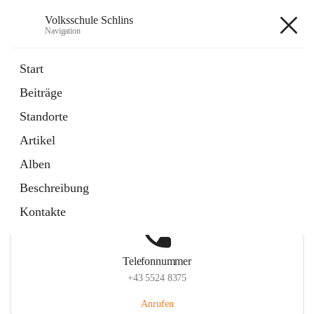
Volksschule Schlins
Navigation
Volksschule Schlins
Start
Beiträge
Standorte
Hauptadresse
Artikel
Schulgasse 23, 6824 Schlins, AUT
Alben
Auf Karte ansehen
Beschreibung
Kontakte
Telefonnummer
+43 5524 8375
Anrufen