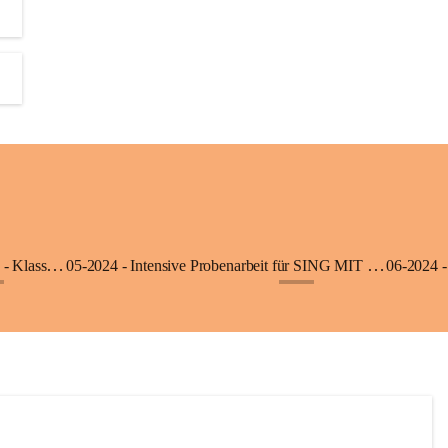
06-2025 - Ausflug in die Klimmerei Bürs - Klasse 1a
05-2024 - Intensive Probenarbeit für SING MIT - Klasse 3b
06-2024 -
+8