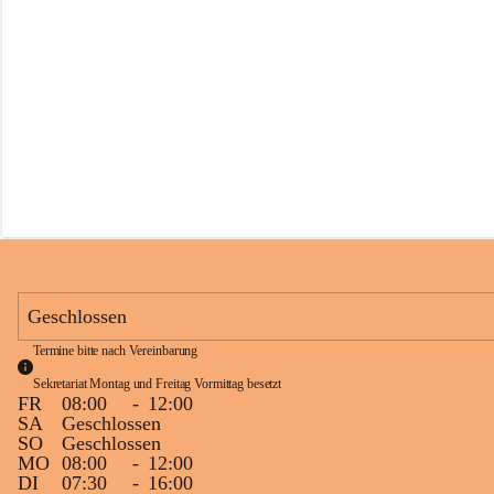
s
s
c
h
u
l
e
S
c
h
l
i
n
s
Geschlossen
Termine bitte nach Vereinbarung
Sekretariat Montag und Freitag Vormittag besetzt
FR
08:00
-
12:00
SA
Geschlossen
SO
Geschlossen
MO
08:00
-
12:00
DI
07:30
-
16:00