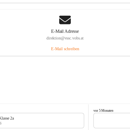
E-Mail Adresse
direktion@vssc.vobs.at
E-Mail schreiben
V
vor 5 Monaten
o
Klasse 2a
l
6
k