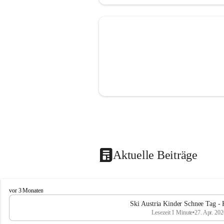
Aktuelle Beiträge
V
vor 3 Monaten
o
Ski Austria Kinder Schnee Tag - 
l
Lesezeit 1 Minute
•
27. Apr. 202
k