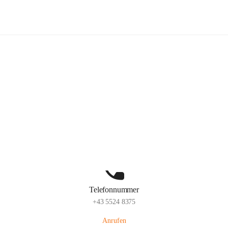
Volksschule Schlins
Hauptadresse
Schulgasse 23, 6824 Schlins, AUT
Auf Karte ansehen
Telefonnummer
+43 5524 8375
Anrufen