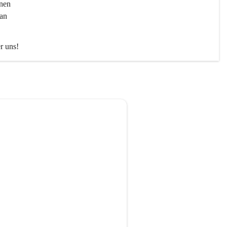
nen 
an 
er uns!