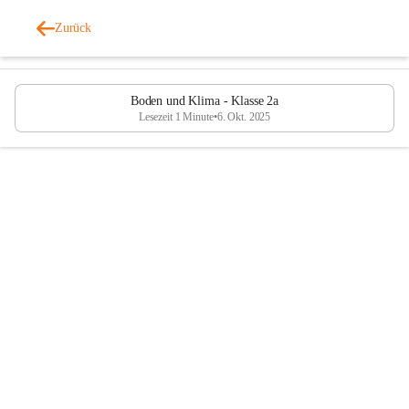
Volksschule Schlins
Zurück
vor 10 Monaten
Boden und Klima - Klasse 2a
Lesezeit 1 Minute
•
6. Okt. 2025