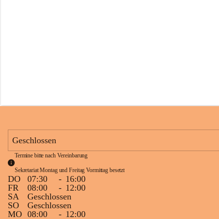
s
s
c
h
u
l
e
S
c
h
l
i
n
s
Geschlossen
Termine bitte nach Vereinbarung
Sekretariat Montag und Freitag Vormittag besetzt
DO
07:30
-
16:00
FR
08:00
-
12:00
SA
Geschlossen
SO
Geschlossen
MO
08:00
-
12:00