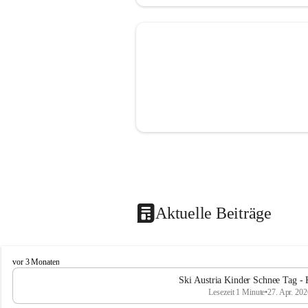
Aktuelle Beiträge
V
vor 3 Monaten
o
Ski Austria Kinder Schnee Tag - 
l
Lesezeit 1 Minute
•
27. Apr. 202
k