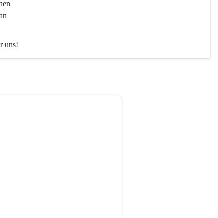
nen 
an 
er uns!