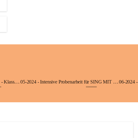
06-2025 - Ausflug in die Klimmerei Bürs - Klasse 1a
05-2024 - Intensive Probenarbeit für SING MIT - Klasse 3b
06-2024 -
+8