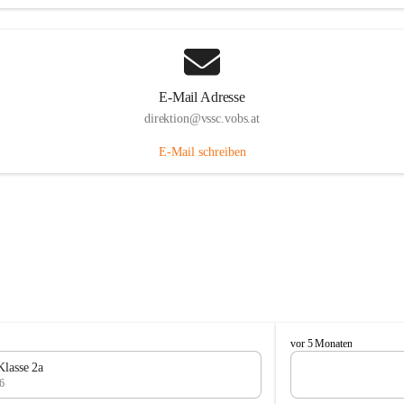
E-Mail Adresse
direktion@vssc.vobs.at
E-Mail schreiben
V
vor 5 Monaten
o
Klasse 2a
l
6
k