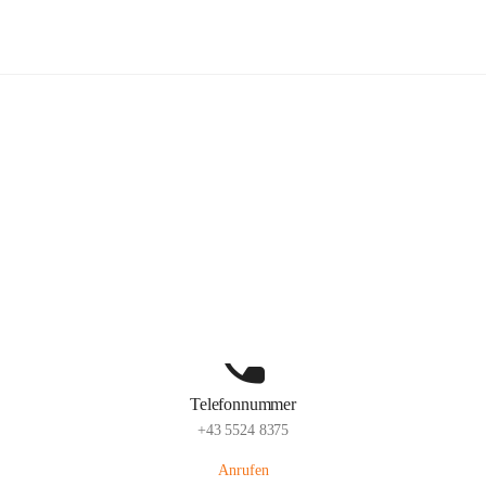
Volksschule Schlins
Hauptadresse
Schulgasse 23, 6824 Schlins, AUT
Auf Karte ansehen
Telefonnummer
+43 5524 8375
Anrufen