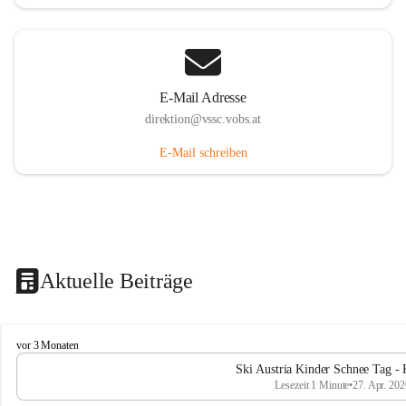
E-Mail Adresse
direktion@vssc.vobs.at
E-Mail schreiben
Aktuelle Beiträge
V
vor 3 Monaten
o
Ski Austria Kinder Schnee Tag - 
l
Lesezeit 1 Minute
•
27. Apr. 202
k