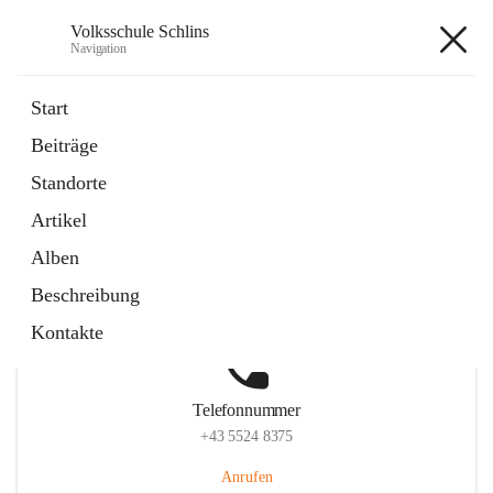
Volksschule Schlins
Navigation
Volksschule Schlins
Start
Beiträge
Standorte
Hauptadresse
Artikel
Schulgasse 23, 6824 Schlins, AUT
Alben
Auf Karte ansehen
Beschreibung
Kontakte
Telefonnummer
+43 5524 8375
Anrufen