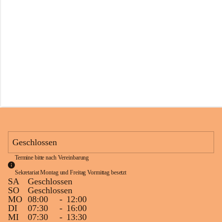
s
s
c
h
u
l
e
S
c
h
l
i
n
s
Geschlossen
Termine bitte nach Vereinbarung
Sekretariat Montag und Freitag Vormittag besetzt
SA
Geschlossen
SO
Geschlossen
MO
08:00
-
12:00
DI
07:30
-
16:00
MI
07:30
-
13:30