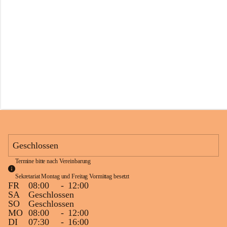
s
s
c
h
u
l
e
S
c
h
l
i
n
s
Geschlossen
Termine bitte nach Vereinbarung
Sekretariat Montag und Freitag Vormittag besetzt
FR
08:00
-
12:00
SA
Geschlossen
SO
Geschlossen
MO
08:00
-
12:00
DI
07:30
-
16:00