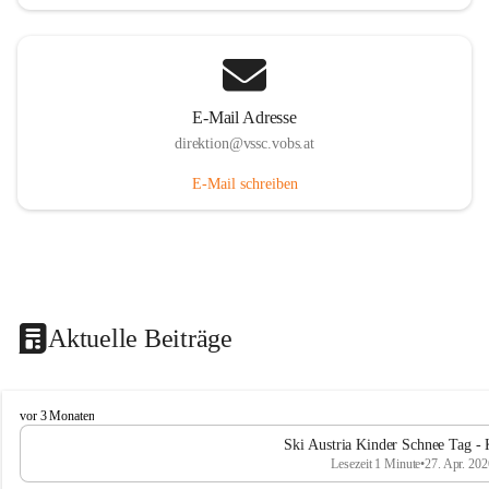
E-Mail Adresse
direktion@vssc.vobs.at
E-Mail schreiben
Aktuelle Beiträge
V
vor 3 Monaten
o
Ski Austria Kinder Schnee Tag - 
l
Lesezeit 1 Minute
•
27. Apr. 202
k