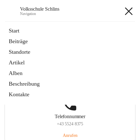
Volksschule Schlins
Navigation
Volksschule Schlins
Start
Beiträge
Standorte
Hauptadresse
Artikel
Schulgasse 23, 6824 Schlins, AUT
Alben
Auf Karte ansehen
Beschreibung
Kontakte
Telefonnummer
+43 5524 8375
Anrufen