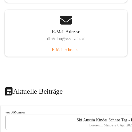
E-Mail Adresse
direktion@vssc.vobs.at
E-Mail schreiben
Aktuelle Beiträge
V
vor 3 Monaten
o
Ski Austria Kinder Schnee Tag - 
l
Lesezeit 1 Minute
•
27. Apr. 202
k