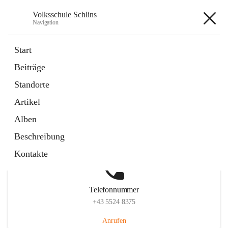
Volksschule Schlins
Navigation
Volksschule Schlins
Start
Beiträge
Standorte
Hauptadresse
Artikel
Schulgasse 23, 6824 Schlins, AUT
Alben
Auf Karte ansehen
Beschreibung
Kontakte
Telefonnummer
+43 5524 8375
Anrufen