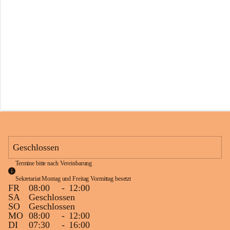
s
s
c
h
u
l
e
S
c
h
l
i
n
s
Geschlossen
Termine bitte nach Vereinbarung
Sekretariat Montag und Freitag Vormittag besetzt
FR
08:00
-
12:00
SA
Geschlossen
SO
Geschlossen
MO
08:00
-
12:00
DI
07:30
-
16:00