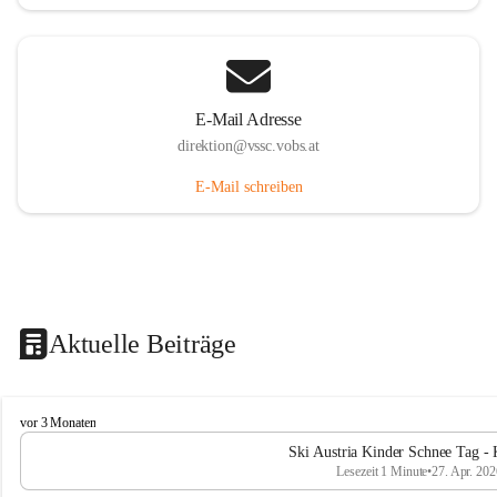
E-Mail Adresse
direktion@vssc.vobs.at
E-Mail schreiben
Aktuelle Beiträge
V
vor 3 Monaten
o
Ski Austria Kinder Schnee Tag - 
l
Lesezeit 1 Minute
•
27. Apr. 202
k