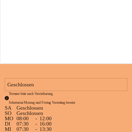
s
s
c
h
u
l
e
S
c
h
l
i
n
s
Geschlossen
Termine bitte nach Vereinbarung
Sekretariat Montag und Freitag Vormittag besetzt
SA
Geschlossen
SO
Geschlossen
MO
08:00
-
12:00
DI
07:30
-
16:00
MI
07:30
-
13:30