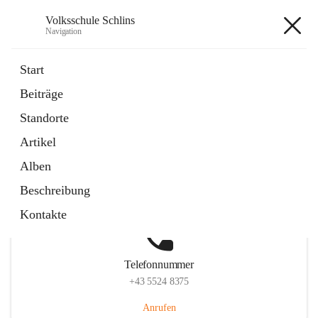
Volksschule Schlins
Navigation
Volksschule Schlins
Start
Beiträge
Standorte
Hauptadresse
Artikel
Schulgasse 23, 6824 Schlins, AUT
Alben
Auf Karte ansehen
Beschreibung
Kontakte
Telefonnummer
+43 5524 8375
Anrufen