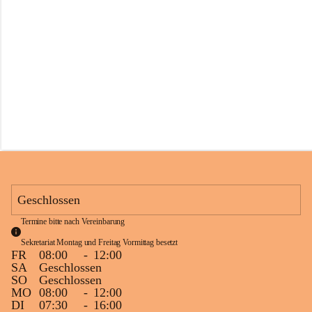
s
s
c
h
u
l
e
S
c
h
l
i
n
s
Geschlossen
Termine bitte nach Vereinbarung
Sekretariat Montag und Freitag Vormittag besetzt
FR
08:00
-
12:00
SA
Geschlossen
SO
Geschlossen
MO
08:00
-
12:00
DI
07:30
-
16:00