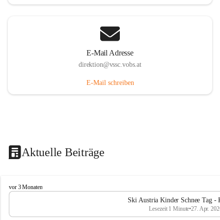
E-Mail Adresse
direktion@vssc.vobs.at
E-Mail schreiben
Aktuelle Beiträge
V
vor 3 Monaten
o
Ski Austria Kinder Schnee Tag - 
l
Lesezeit 1 Minute
•
27. Apr. 202
k