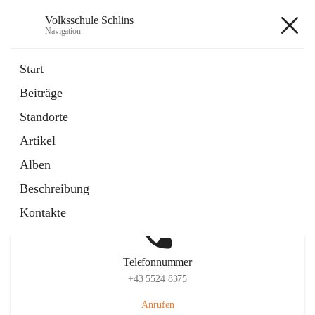
Volksschule Schlins
Navigation
Volksschule Schlins
Start
Beiträge
Standorte
Hauptadresse
Artikel
Schulgasse 23, 6824 Schlins, AUT
Alben
Auf Karte ansehen
Beschreibung
Kontakte
Telefonnummer
+43 5524 8375
Anrufen