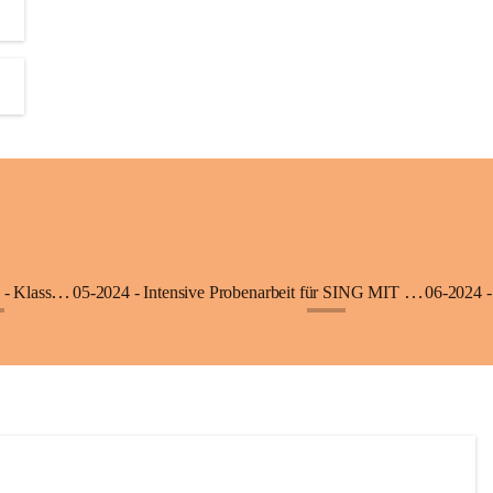
06-2025 - Ausflug in die Klimmerei Bürs - Klasse 1a
05-2024 - Intensive Probenarbeit für SING MIT - Klasse 3b
06-2024 -
+8