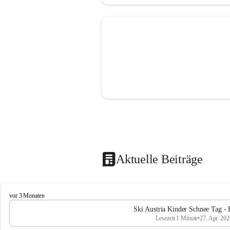
Aktuelle Beiträge
V
vor 3 Monaten
o
Ski Austria Kinder Schnee Tag - 
l
Lesezeit 1 Minute
•
27. Apr. 202
k