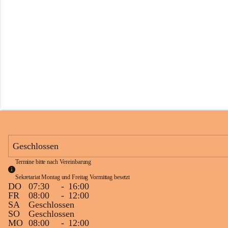
s
s
c
h
u
l
e
S
c
h
l
i
n
s
Geschlossen
Termine bitte nach Vereinbarung
Sekretariat Montag und Freitag Vormittag besetzt
DO
07:30
-
16:00
FR
08:00
-
12:00
SA
Geschlossen
SO
Geschlossen
MO
08:00
-
12:00