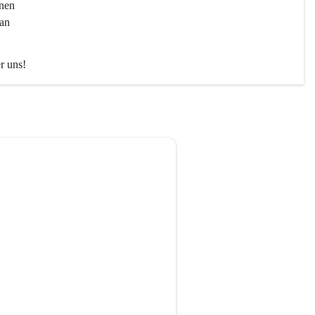
nen 
an 
er uns!