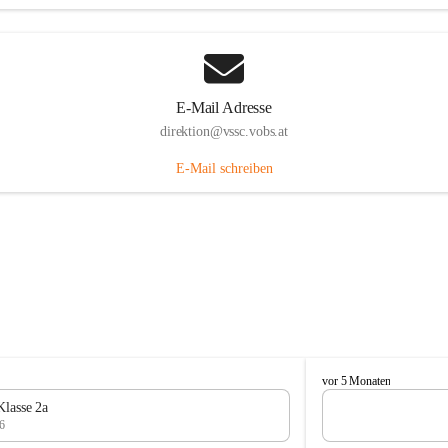
E-Mail Adresse
direktion@vssc.vobs.at
E-Mail schreiben
V
vor 5 Monaten
o
Klasse 2a
l
6
k