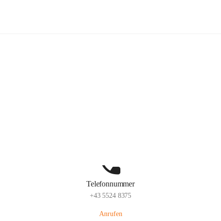
Volksschule Schlins
Hauptadresse
Schulgasse 23, 6824 Schlins, AUT
Auf Karte ansehen
Telefonnummer
+43 5524 8375
Anrufen