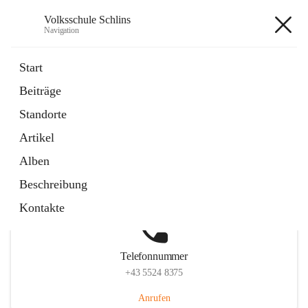
Volksschule Schlins
Navigation
Volksschule Schlins
Start
Beiträge
Standorte
Hauptadresse
Artikel
Schulgasse 23, 6824 Schlins, AUT
Alben
Auf Karte ansehen
Beschreibung
Kontakte
Telefonnummer
+43 5524 8375
Anrufen