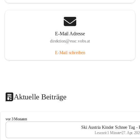
E-Mail Adresse
direktion@vssc.vobs.at
E-Mail schreiben
Aktuelle Beiträge
V
vor 3 Monaten
o
Ski Austria Kinder Schnee Tag - 
l
Lesezeit 1 Minute
•
27. Apr. 202
k