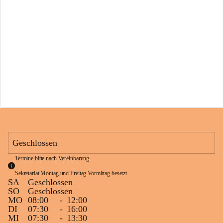
s
s
c
h
u
l
e
S
c
h
l
i
n
s
Geschlossen
Termine bitte nach Vereinbarung
Sekretariat Montag und Freitag Vormittag besetzt
SA
Geschlossen
SO
Geschlossen
MO
08:00
-
12:00
DI
07:30
-
16:00
MI
07:30
-
13:30