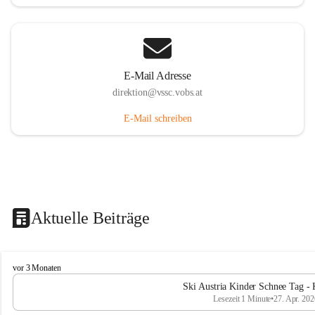
E-Mail Adresse
direktion@vssc.vobs.at
E-Mail schreiben
Aktuelle Beiträge
V
vor 3 Monaten
o
Ski Austria Kinder Schnee Tag - 
l
Lesezeit 1 Minute
•
27. Apr. 202
k