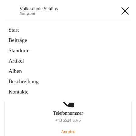
Volksschule Schlins
Navigation
Volksschule Schlins
Start
Beiträge
Standorte
Hauptadresse
Artikel
Schulgasse 23, 6824 Schlins, AUT
Alben
Auf Karte ansehen
Beschreibung
Kontakte
Telefonnummer
+43 5524 8375
Anrufen