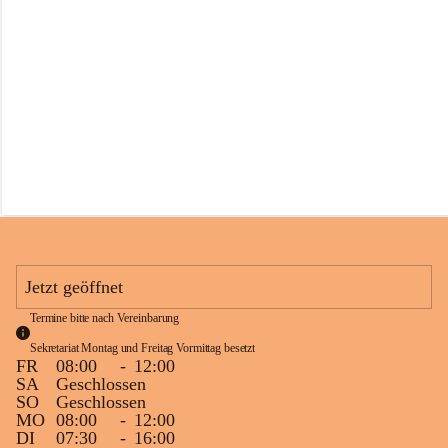
s
s
c
h
u
l
e
S
c
h
l
i
n
s
Jetzt geöffnet
Termine bitte nach Vereinbarung
Sekretariat Montag und Freitag Vormittag besetzt
FR
08:00
-
12:00
SA
Geschlossen
SO
Geschlossen
MO
08:00
-
12:00
DI
07:30
-
16:00