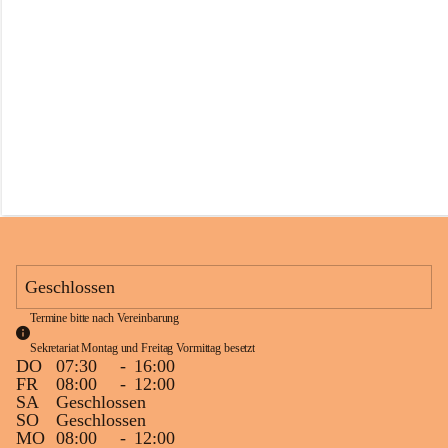
s
s
c
h
u
l
e
S
c
h
l
i
n
s
Geschlossen
Termine bitte nach Vereinbarung
Sekretariat Montag und Freitag Vormittag besetzt
DO
07:30
-
16:00
FR
08:00
-
12:00
SA
Geschlossen
SO
Geschlossen
MO
08:00
-
12:00