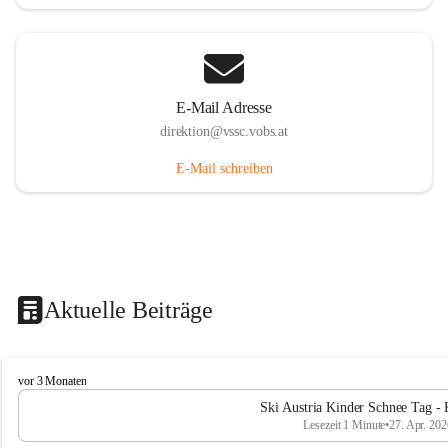
E-Mail Adresse
direktion@vssc.vobs.at
E-Mail schreiben
Aktuelle Beiträge
V
vor 3 Monaten
o
Ski Austria Kinder Schnee Tag - 
l
Lesezeit 1 Minute
•
27. Apr. 202
k