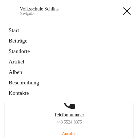
Volksschule Schlins
Navigation
Volksschule Schlins
Start
Beiträge
Standorte
Hauptadresse
Artikel
Schulgasse 23, 6824 Schlins, AUT
Alben
Auf Karte ansehen
Beschreibung
Kontakte
Telefonnummer
+43 5524 8375
Anrufen