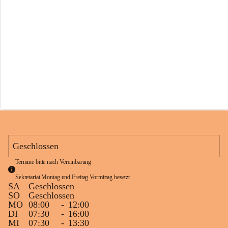
s
s
c
h
u
l
e
S
c
h
l
i
n
s
Geschlossen
Termine bitte nach Vereinbarung
Sekretariat Montag und Freitag Vormittag besetzt
SA
Geschlossen
SO
Geschlossen
MO
08:00
-
12:00
DI
07:30
-
16:00
MI
07:30
-
13:30