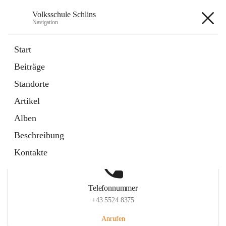
Volksschule Schlins
Navigation
Volksschule Schlins
Start
Beiträge
Standorte
Hauptadresse
Artikel
Schulgasse 23, 6824 Schlins, AUT
Alben
Auf Karte ansehen
Beschreibung
Kontakte
Telefonnummer
+43 5524 8375
Anrufen