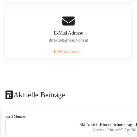
E-Mail Adresse
direktion@vssc.vobs.at
E-Mail schreiben
Aktuelle Beiträge
V
vor 3 Monaten
o
Ski Austria Kinder Schnee Tag - 
l
Lesezeit 1 Minute
•
27. Apr. 202
k