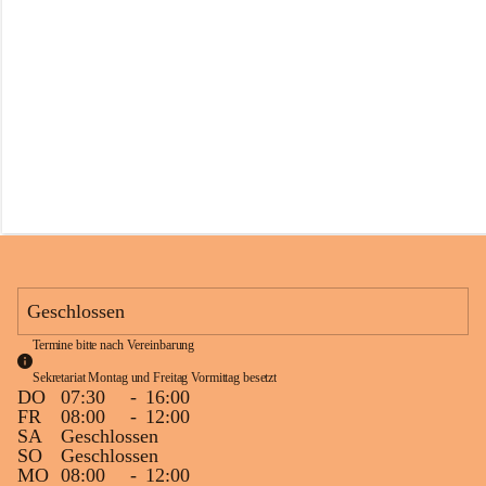
s
s
c
h
u
l
e
S
c
h
l
i
n
s
Geschlossen
Termine bitte nach Vereinbarung
Sekretariat Montag und Freitag Vormittag besetzt
DO
07:30
-
16:00
FR
08:00
-
12:00
SA
Geschlossen
SO
Geschlossen
MO
08:00
-
12:00