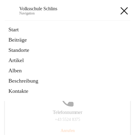
Volksschule Schlins
Navigation
Volksschule Schlins
Start
Beiträge
Standorte
Hauptadresse
Artikel
Schulgasse 23, 6824 Schlins, AUT
Alben
Auf Karte ansehen
Beschreibung
Kontakte
Telefonnummer
+43 5524 8375
Anrufen