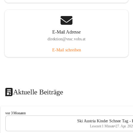
E-Mail Adresse
direktion@vssc.vobs.at
E-Mail schreiben
Aktuelle Beiträge
V
vor 3 Monaten
o
Ski Austria Kinder Schnee Tag - 
l
Lesezeit 1 Minute
•
27. Apr. 202
k