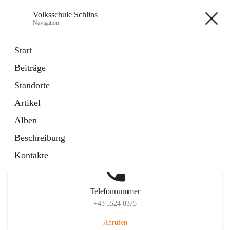
Volksschule Schlins
Navigation
Volksschule Schlins
Start
Beiträge
Standorte
Hauptadresse
Artikel
Schulgasse 23, 6824 Schlins, AUT
Alben
Auf Karte ansehen
Beschreibung
Kontakte
Telefonnummer
+43 5524 8375
Anrufen