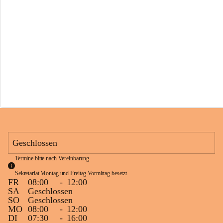
s
s
c
h
u
l
e
S
c
h
l
i
n
s
Geschlossen
Termine bitte nach Vereinbarung
Sekretariat Montag und Freitag Vormittag besetzt
FR
08:00
-
12:00
SA
Geschlossen
SO
Geschlossen
MO
08:00
-
12:00
DI
07:30
-
16:00