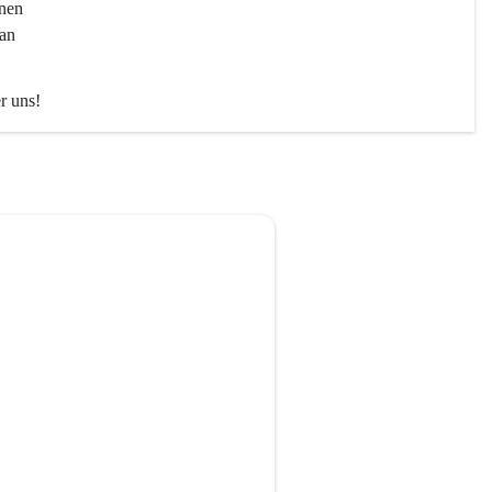
nen 
an 
er uns!