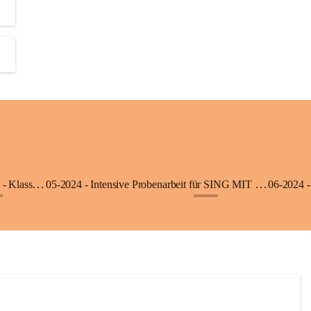
06-2025 - Ausflug in die Klimmerei Bürs - Klasse 1a
05-2024 - Intensive Probenarbeit für SING MIT - Klasse 3b
06-2024 -
+8