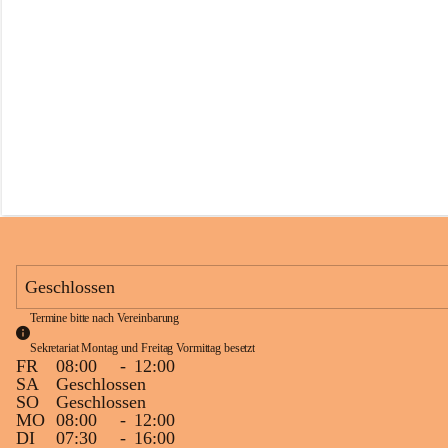
s
s
c
h
u
l
e
S
c
h
l
i
n
s
Geschlossen
Termine bitte nach Vereinbarung
Sekretariat Montag und Freitag Vormittag besetzt
FR
08:00
-
12:00
SA
Geschlossen
SO
Geschlossen
MO
08:00
-
12:00
DI
07:30
-
16:00