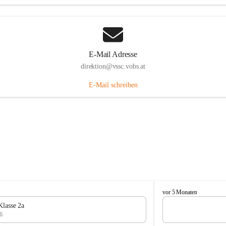
E-Mail Adresse
direktion@vssc.vobs.at
E-Mail schreiben
V
vor 5 Monaten
o
Klasse 2a
l
6
k