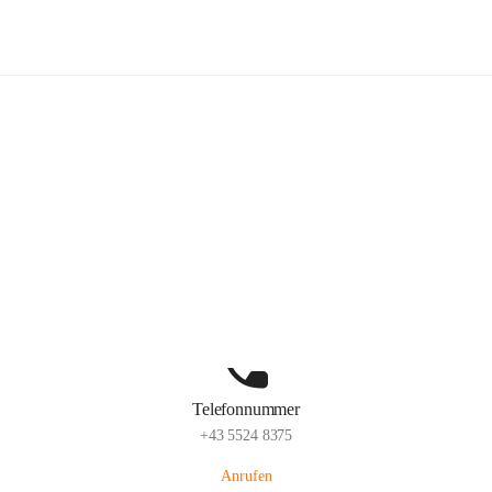
Volksschule Schlins
Hauptadresse
Schulgasse 23, 6824 Schlins, AUT
Auf Karte ansehen
Telefonnummer
+43 5524 8375
Anrufen