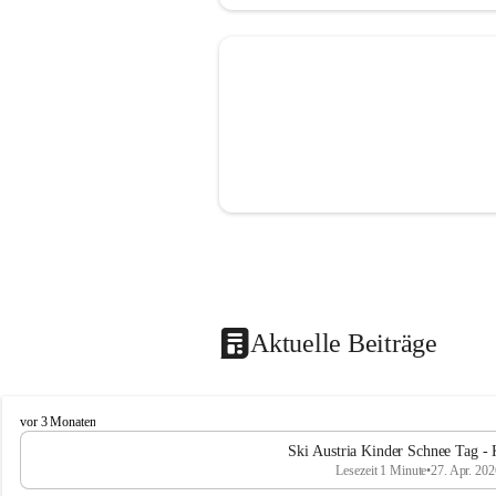
Aktuelle Beiträge
V
vor 3 Monaten
o
Ski Austria Kinder Schnee Tag - 
l
Lesezeit 1 Minute
•
27. Apr. 202
k