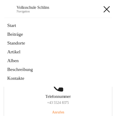
Volksschule Schlins
Navigation
Volksschule Schlins
Start
Beiträge
Standorte
Hauptadresse
Artikel
Schulgasse 23, 6824 Schlins, AUT
Alben
Auf Karte ansehen
Beschreibung
Kontakte
Telefonnummer
+43 5524 8375
Anrufen