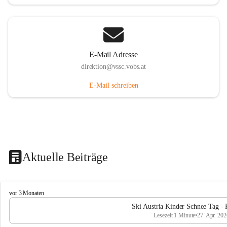
E-Mail Adresse
direktion@vssc.vobs.at
E-Mail schreiben
Aktuelle Beiträge
V
vor 3 Monaten
o
Ski Austria Kinder Schnee Tag - 
l
Lesezeit 1 Minute
•
27. Apr. 202
k