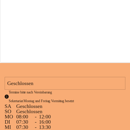
s
s
c
h
u
l
e
S
c
h
l
i
n
s
Geschlossen
Termine bitte nach Vereinbarung
Sekretariat Montag und Freitag Vormittag besetzt
SA
Geschlossen
SO
Geschlossen
MO
08:00
-
12:00
DI
07:30
-
16:00
MI
07:30
-
13:30