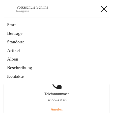
Volksschule Schlins
Navigation
Volksschule Schlins
Start
Beiträge
Standorte
Hauptadresse
Artikel
Schulgasse 23, 6824 Schlins, AUT
Alben
Auf Karte ansehen
Beschreibung
Kontakte
Telefonnummer
+43 5524 8375
Anrufen