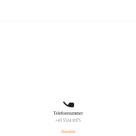
Volksschule Schlins
Hauptadresse
Schulgasse 23, 6824 Schlins, AUT
Auf Karte ansehen
Telefonnummer
+43 5524 8375
Anrufen