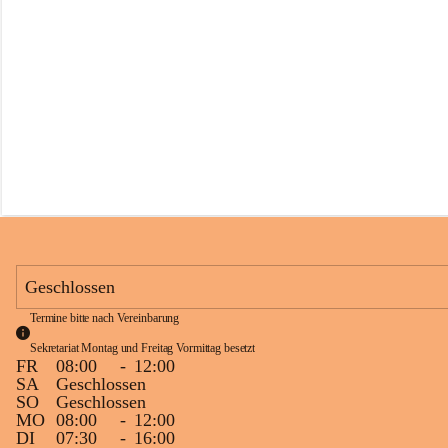
s
s
c
h
u
l
e
S
c
h
l
i
n
s
Geschlossen
Termine bitte nach Vereinbarung
Sekretariat Montag und Freitag Vormittag besetzt
FR
08:00
-
12:00
SA
Geschlossen
SO
Geschlossen
MO
08:00
-
12:00
DI
07:30
-
16:00