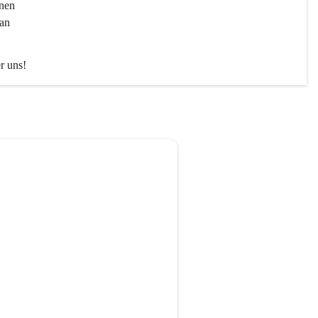
nen 
an 
er uns!