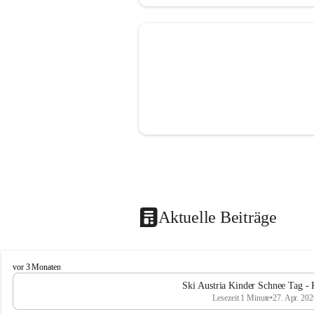
Aktuelle Beiträge
V
vor 3 Monaten
o
Ski Austria Kinder Schnee Tag - 
l
Lesezeit 1 Minute
•
27. Apr. 202
k