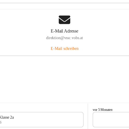
E-Mail Adresse
direktion@vssc.vobs.at
E-Mail schreiben
V
vor 5 Monaten
o
Klasse 2a
l
6
k