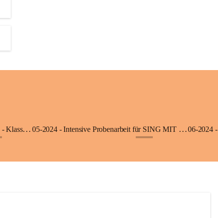
06-2025 - Ausflug in die Klimmerei Bürs - Klasse 1a
05-2024 - Intensive Probenarbeit für SING MIT - Klasse 3b
06-2024 -
+8