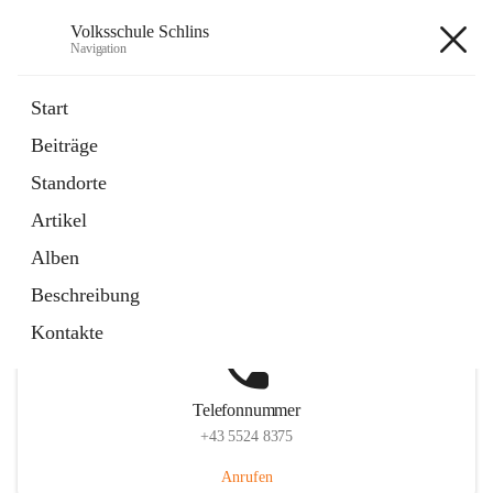
Volksschule Schlins
Navigation
Volksschule Schlins
Start
Beiträge
Standorte
Hauptadresse
Artikel
Schulgasse 23, 6824 Schlins, AUT
Alben
Auf Karte ansehen
Beschreibung
Kontakte
Telefonnummer
+43 5524 8375
Anrufen