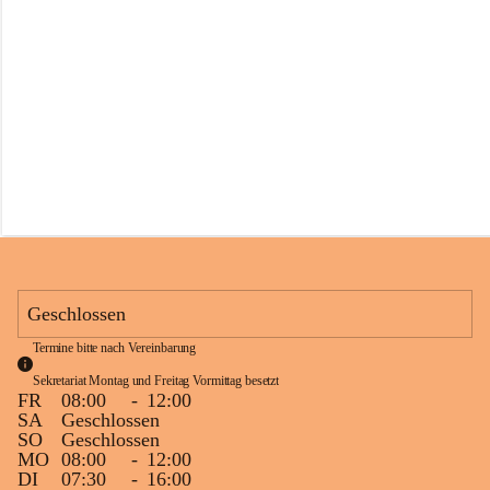
s
s
c
h
u
l
e
S
c
h
l
i
n
s
Geschlossen
Termine bitte nach Vereinbarung
Sekretariat Montag und Freitag Vormittag besetzt
FR
08:00
-
12:00
SA
Geschlossen
SO
Geschlossen
MO
08:00
-
12:00
DI
07:30
-
16:00