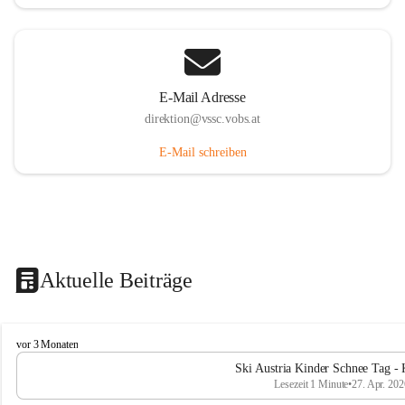
E-Mail Adresse
direktion@vssc.vobs.at
E-Mail schreiben
Aktuelle Beiträge
V
vor 3 Monaten
o
Ski Austria Kinder Schnee Tag - 
l
Lesezeit 1 Minute
•
27. Apr. 202
k