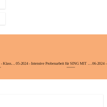
06-2025 - Ausflug in die Klimmerei Bürs - Klasse 1a
05-2024 - Intensive Probenarbeit für SING MIT - Klasse 3b
06-2024 -
+8