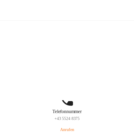
Volksschule Schlins
Hauptadresse
Schulgasse 23, 6824 Schlins, AUT
Auf Karte ansehen
Telefonnummer
+43 5524 8375
Anrufen