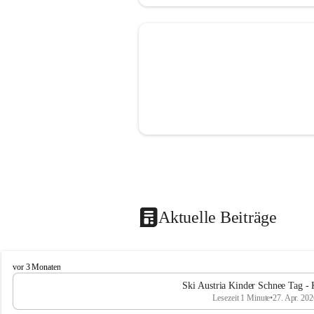
Aktuelle Beiträge
V
vor 3 Monaten
o
Ski Austria Kinder Schnee Tag - 
l
Lesezeit 1 Minute
•
27. Apr. 202
k