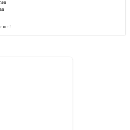
nen 
an 
er uns!