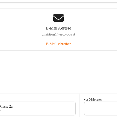
E-Mail Adresse
direktion@vssc.vobs.at
E-Mail schreiben
V
vor 5 Monaten
o
Klasse 2a
l
6
k