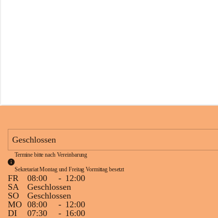
s
s
c
h
u
l
e
S
c
h
l
i
n
s
Geschlossen
Termine bitte nach Vereinbarung
Sekretariat Montag und Freitag Vormittag besetzt
FR
08:00
-
12:00
SA
Geschlossen
SO
Geschlossen
MO
08:00
-
12:00
DI
07:30
-
16:00