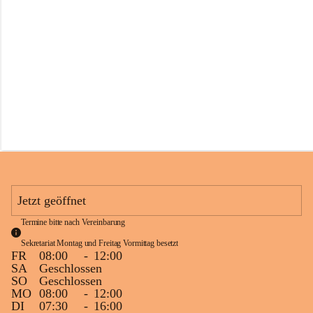
s
s
c
h
u
l
e
S
c
h
l
i
n
s
Jetzt geöffnet
Termine bitte nach Vereinbarung
Sekretariat Montag und Freitag Vormittag besetzt
FR
08:00
-
12:00
SA
Geschlossen
SO
Geschlossen
MO
08:00
-
12:00
DI
07:30
-
16:00