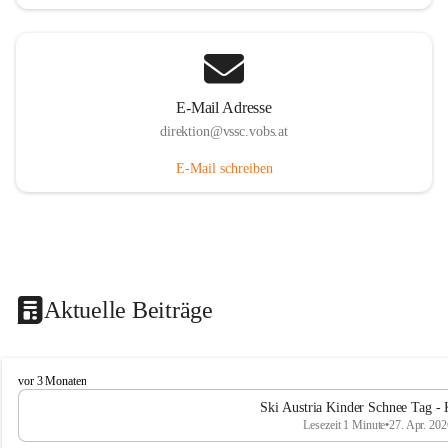
E-Mail Adresse
direktion@vssc.vobs.at
E-Mail schreiben
Aktuelle Beiträge
V
vor 3 Monaten
o
Ski Austria Kinder Schnee Tag - 
l
Lesezeit 1 Minute
•
27. Apr. 202
k