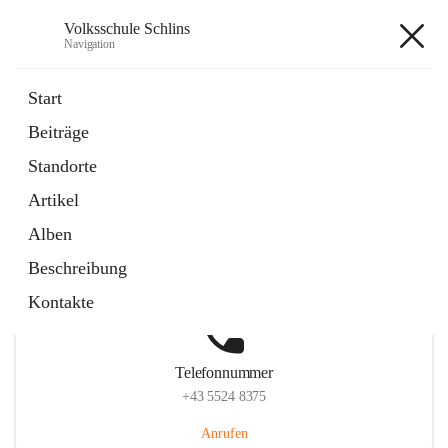
Volksschule Schlins
Navigation
Volksschule Schlins
Start
Beiträge
Standorte
Hauptadresse
Artikel
Schulgasse 23, 6824 Schlins, AUT
Alben
Auf Karte ansehen
Beschreibung
Kontakte
Telefonnummer
+43 5524 8375
Anrufen