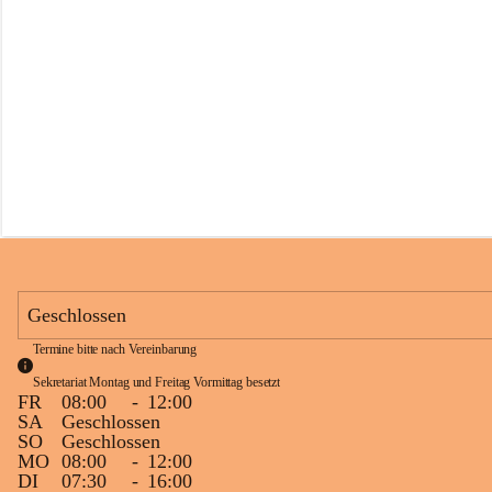
s
s
c
h
u
l
e
S
c
h
l
i
n
s
Geschlossen
Termine bitte nach Vereinbarung
Sekretariat Montag und Freitag Vormittag besetzt
FR
08:00
-
12:00
SA
Geschlossen
SO
Geschlossen
MO
08:00
-
12:00
DI
07:30
-
16:00