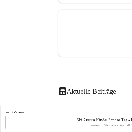
Aktuelle Beiträge
V
vor 3 Monaten
o
Ski Austria Kinder Schnee Tag - 
l
Lesezeit 1 Minute
•
27. Apr. 202
k