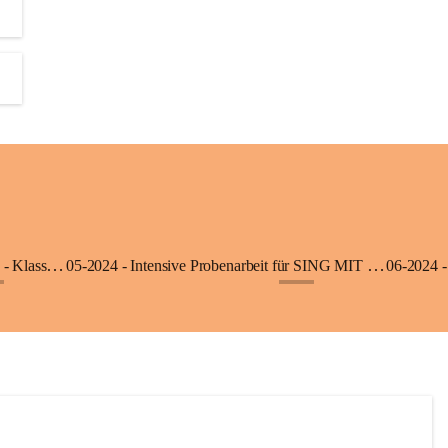
06-2025 - Ausflug in die Klimmerei Bürs - Klasse 1a
05-2024 - Intensive Probenarbeit für SING MIT - Klasse 3b
06-2024 -
+8