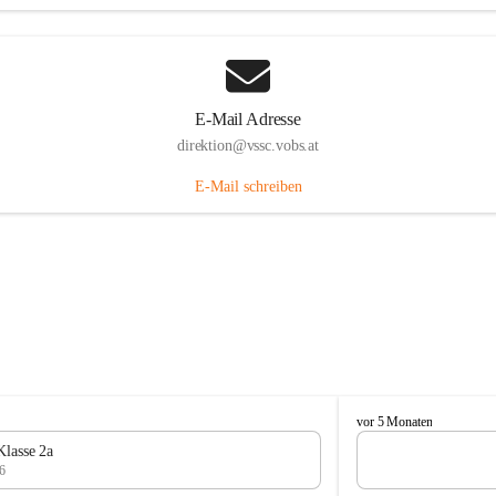
E-Mail Adresse
direktion@vssc.vobs.at
E-Mail schreiben
V
vor 5 Monaten
o
Klasse 2a
l
6
k