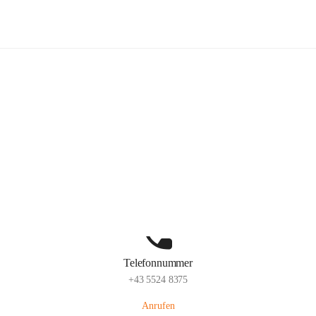
Volksschule Schlins
Hauptadresse
Schulgasse 23, 6824 Schlins, AUT
Auf Karte ansehen
Telefonnummer
+43 5524 8375
Anrufen