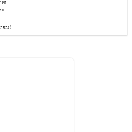
nen 
an 
er uns!