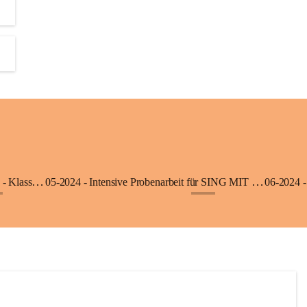
06-2025 - Ausflug in die Klimmerei Bürs - Klasse 1a
05-2024 - Intensive Probenarbeit für SING MIT - Klasse 3b
06-2024 -
+8