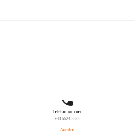
Volksschule Schlins
Hauptadresse
Schulgasse 23, 6824 Schlins, AUT
Auf Karte ansehen
Telefonnummer
+43 5524 8375
Anrufen