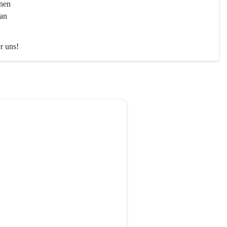
nen 
an 
er uns!