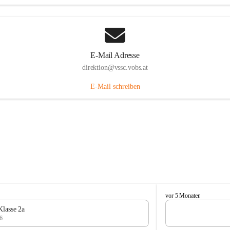
E-Mail Adresse
direktion@vssc.vobs.at
E-Mail schreiben
V
vor 5 Monaten
o
Klasse 2a
l
6
k