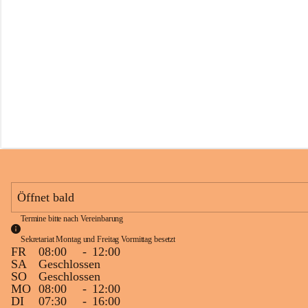
s
s
c
h
u
l
e
S
c
h
l
i
n
s
Öffnet bald
Termine bitte nach Vereinbarung
Sekretariat Montag und Freitag Vormittag besetzt
FR
08:00
-
12:00
SA
Geschlossen
SO
Geschlossen
MO
08:00
-
12:00
DI
07:30
-
16:00