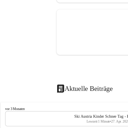
Aktuelle Beiträge
V
vor 3 Monaten
o
Ski Austria Kinder Schnee Tag - 
l
Lesezeit 1 Minute
•
27. Apr. 202
k