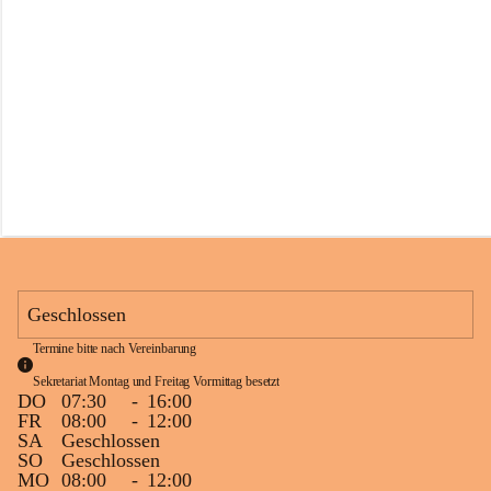
s
s
c
h
u
l
e
S
c
h
l
i
n
s
Geschlossen
Termine bitte nach Vereinbarung
Sekretariat Montag und Freitag Vormittag besetzt
DO
07:30
-
16:00
FR
08:00
-
12:00
SA
Geschlossen
SO
Geschlossen
MO
08:00
-
12:00