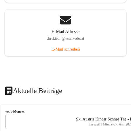
E-Mail Adresse
direktion@vssc.vobs.at
E-Mail schreiben
Aktuelle Beiträge
V
vor 3 Monaten
o
Ski Austria Kinder Schnee Tag - 
l
Lesezeit 1 Minute
•
27. Apr. 202
k