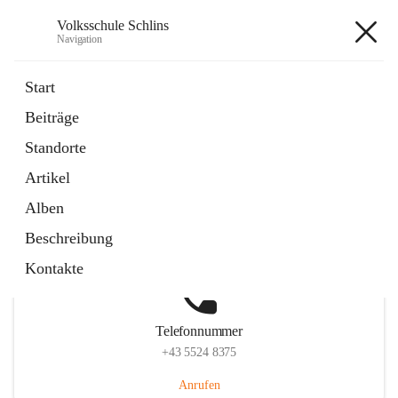
Volksschule Schlins
Navigation
Volksschule Schlins
Start
Beiträge
Standorte
Hauptadresse
Artikel
Schulgasse 23, 6824 Schlins, AUT
Alben
Auf Karte ansehen
Beschreibung
Kontakte
Telefonnummer
+43 5524 8375
Anrufen