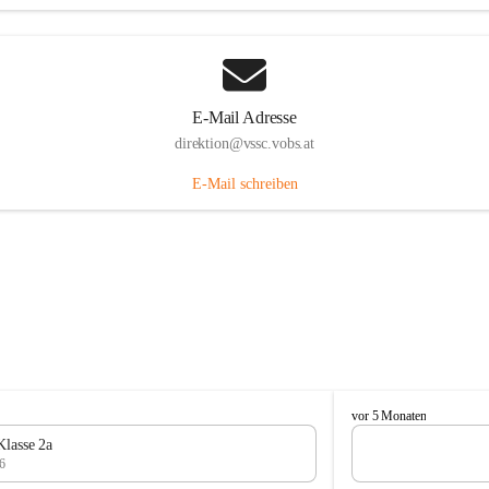
E-Mail Adresse
direktion@vssc.vobs.at
E-Mail schreiben
V
vor 5 Monaten
o
Klasse 2a
l
6
k