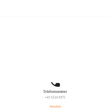
Volksschule Schlins
Hauptadresse
Schulgasse 23, 6824 Schlins, AUT
Auf Karte ansehen
Telefonnummer
+43 5524 8375
Anrufen