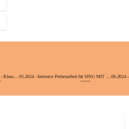
06-2025 - Ausflug in die Klimmerei Bürs - Klasse 1a
05-2024 - Intensive Probenarbeit für SING MIT - Klasse 3b
06-2024 -
+8