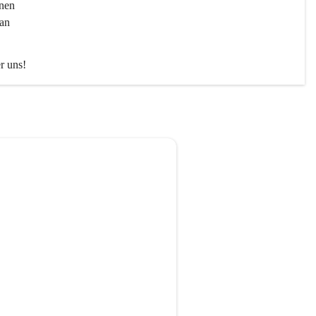
nen 
an 
er uns!