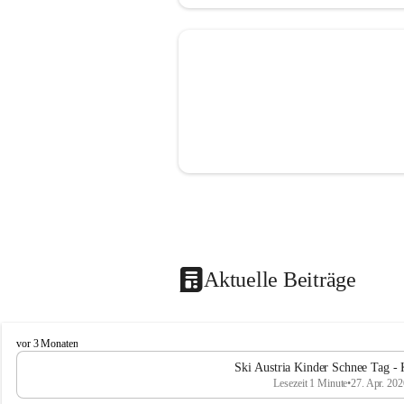
Aktuelle Beiträge
V
vor 3 Monaten
o
Ski Austria Kinder Schnee Tag - 
l
Lesezeit 1 Minute
•
27. Apr. 202
k