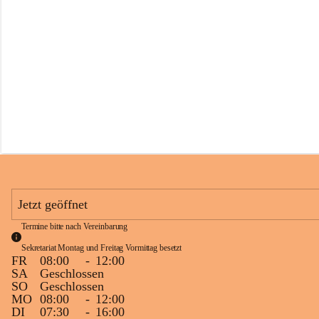
s
s
c
h
u
l
e
S
c
h
l
i
n
s
Jetzt geöffnet
Termine bitte nach Vereinbarung
Sekretariat Montag und Freitag Vormittag besetzt
FR
08:00
-
12:00
SA
Geschlossen
SO
Geschlossen
MO
08:00
-
12:00
DI
07:30
-
16:00