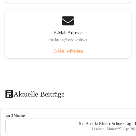
E-Mail Adresse
direktion@vssc.vobs.at
E-Mail schreiben
Aktuelle Beiträge
V
vor 3 Monaten
o
Ski Austria Kinder Schnee Tag - 
l
Lesezeit 1 Minute
•
27. Apr. 202
k