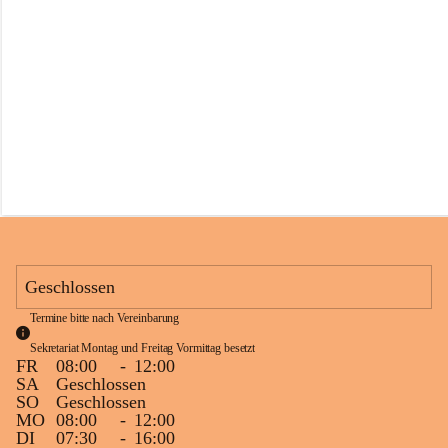
s
s
c
h
u
l
e
S
c
h
l
i
n
s
Geschlossen
Termine bitte nach Vereinbarung
Sekretariat Montag und Freitag Vormittag besetzt
FR
08:00
-
12:00
SA
Geschlossen
SO
Geschlossen
MO
08:00
-
12:00
DI
07:30
-
16:00