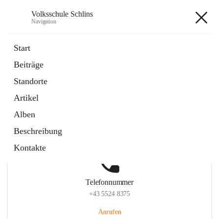
Volksschule Schlins
Navigation
Volksschule Schlins
Start
Beiträge
Standorte
Hauptadresse
Artikel
Schulgasse 23, 6824 Schlins, AUT
Alben
Auf Karte ansehen
Beschreibung
Kontakte
Telefonnummer
+43 5524 8375
Anrufen