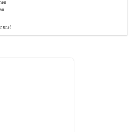
nen 
an 
er uns!