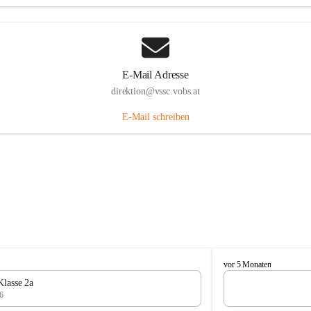
E-Mail Adresse
direktion@vssc.vobs.at
E-Mail schreiben
V
vor 5 Monaten
o
Klasse 2a
l
6
k