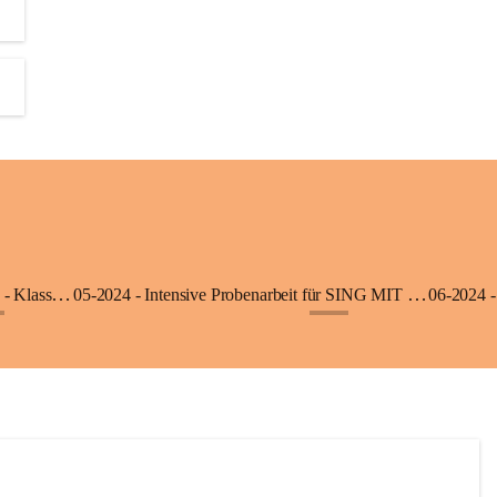
06-2025 - Ausflug in die Klimmerei Bürs - Klasse 1a
05-2024 - Intensive Probenarbeit für SING MIT - Klasse 3b
06-2024 -
+8