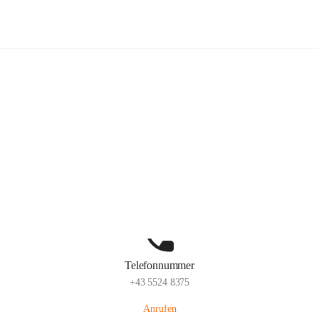
Volksschule Schlins
Hauptadresse
Schulgasse 23, 6824 Schlins, AUT
Auf Karte ansehen
Telefonnummer
+43 5524 8375
Anrufen