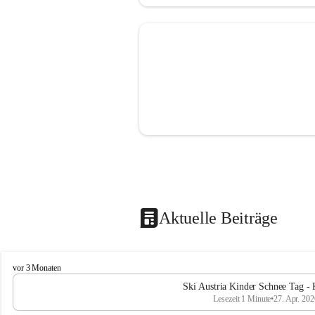
Aktuelle Beiträge
V
vor 3 Monaten
o
Ski Austria Kinder Schnee Tag - 
l
Lesezeit 1 Minute
•
27. Apr. 202
k