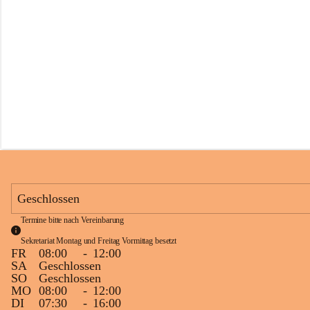
s
s
c
h
u
l
e
S
c
h
l
i
n
s
Geschlossen
Termine bitte nach Vereinbarung
Sekretariat Montag und Freitag Vormittag besetzt
FR
08:00
-
12:00
SA
Geschlossen
SO
Geschlossen
MO
08:00
-
12:00
DI
07:30
-
16:00