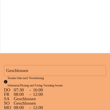
s
s
c
h
u
l
e
S
c
h
l
i
n
s
Geschlossen
Termine bitte nach Vereinbarung
Sekretariat Montag und Freitag Vormittag besetzt
DO
07:30
-
16:00
FR
08:00
-
12:00
SA
Geschlossen
SO
Geschlossen
MO
08:00
-
12:00