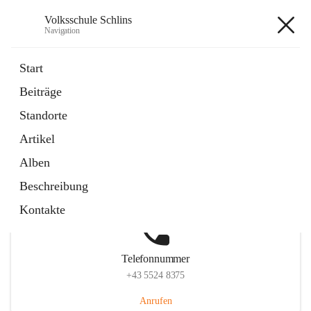
Volksschule Schlins
Navigation
Volksschule Schlins
Start
Beiträge
Standorte
Hauptadresse
Artikel
Schulgasse 23, 6824 Schlins, AUT
Alben
Auf Karte ansehen
Beschreibung
Kontakte
Telefonnummer
+43 5524 8375
Anrufen