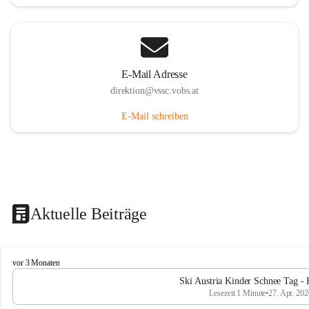
E-Mail Adresse
direktion@vssc.vobs.at
E-Mail schreiben
Aktuelle Beiträge
V
vor 3 Monaten
o
Ski Austria Kinder Schnee Tag - 
l
Lesezeit 1 Minute
•
27. Apr. 202
k