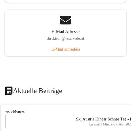
E-Mail Adresse
direktion@vssc.vobs.at
E-Mail schreiben
Aktuelle Beiträge
V
vor 3 Monaten
o
Ski Austria Kinder Schnee Tag - 
l
Lesezeit 1 Minute
•
27. Apr. 202
k