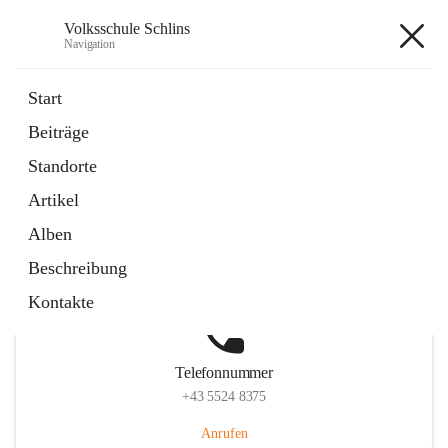
Volksschule Schlins
Navigation
Volksschule Schlins
Start
Beiträge
Standorte
Hauptadresse
Artikel
Schulgasse 23, 6824 Schlins, AUT
Alben
Auf Karte ansehen
Beschreibung
Kontakte
Telefonnummer
+43 5524 8375
Anrufen