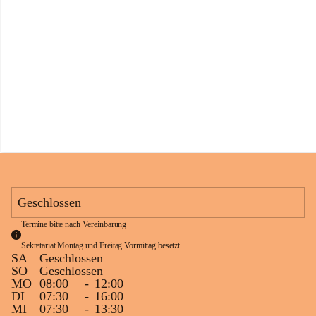
s
s
c
h
u
l
e
S
c
h
l
i
n
s
Geschlossen
Termine bitte nach Vereinbarung
Sekretariat Montag und Freitag Vormittag besetzt
SA
Geschlossen
SO
Geschlossen
MO
08:00
-
12:00
DI
07:30
-
16:00
MI
07:30
-
13:30