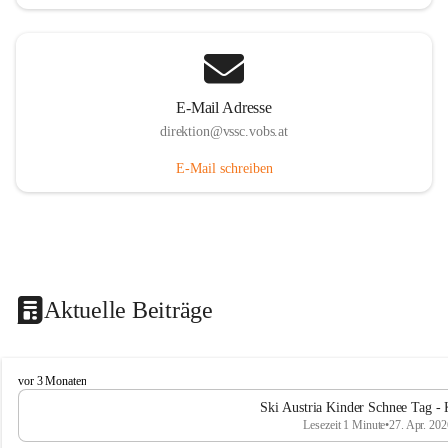
E-Mail Adresse
direktion@vssc.vobs.at
E-Mail schreiben
Aktuelle Beiträge
V
vor 3 Monaten
o
Ski Austria Kinder Schnee Tag - 
l
Lesezeit 1 Minute
•
27. Apr. 202
k