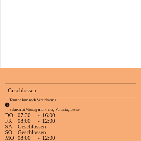
s
s
c
h
u
l
e
S
c
h
l
i
n
s
Geschlossen
Termine bitte nach Vereinbarung
Sekretariat Montag und Freitag Vormittag besetzt
DO
07:30
-
16:00
FR
08:00
-
12:00
SA
Geschlossen
SO
Geschlossen
MO
08:00
-
12:00