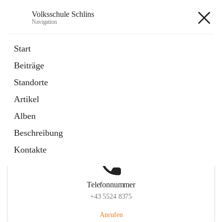
Volksschule Schlins
Navigation
Volksschule Schlins
Start
Beiträge
Standorte
Hauptadresse
Artikel
Schulgasse 23, 6824 Schlins, AUT
Alben
Auf Karte ansehen
Beschreibung
Kontakte
Telefonnummer
+43 5524 8375
Anrufen