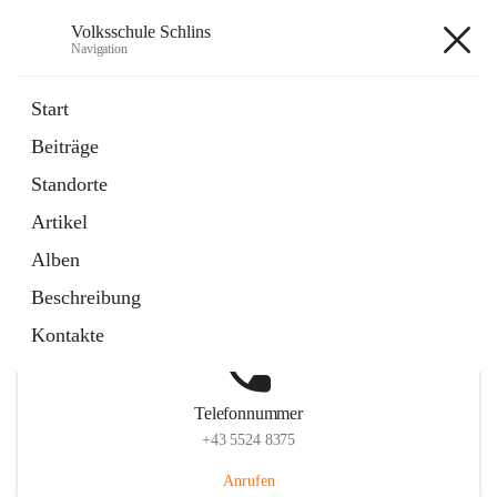
Volksschule Schlins
Navigation
Volksschule Schlins
Start
Beiträge
Standorte
Hauptadresse
Artikel
Schulgasse 23, 6824 Schlins, AUT
Alben
Auf Karte ansehen
Beschreibung
Kontakte
Telefonnummer
+43 5524 8375
Anrufen