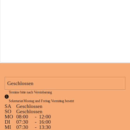
s
s
c
h
u
l
e
S
c
h
l
i
n
s
Geschlossen
Termine bitte nach Vereinbarung
Sekretariat Montag und Freitag Vormittag besetzt
SA
Geschlossen
SO
Geschlossen
MO
08:00
-
12:00
DI
07:30
-
16:00
MI
07:30
-
13:30