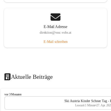
E-Mail Adresse
direktion@vssc.vobs.at
E-Mail schreiben
Aktuelle Beiträge
V
vor 3 Monaten
o
Ski Austria Kinder Schnee Tag - 
l
Lesezeit 1 Minute
•
27. Apr. 202
k