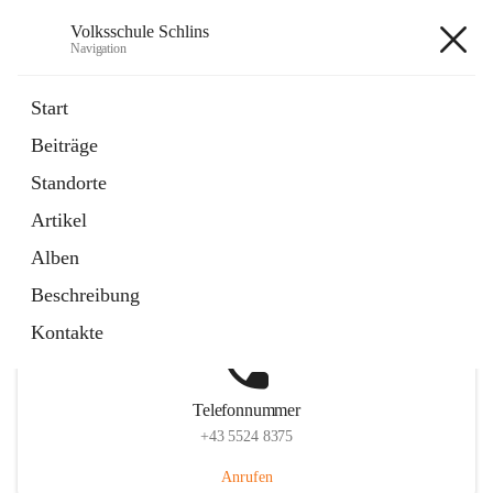
Volksschule Schlins
Navigation
Volksschule Schlins
Start
Beiträge
Standorte
Hauptadresse
Artikel
Schulgasse 23, 6824 Schlins, AUT
Alben
Auf Karte ansehen
Beschreibung
Kontakte
Telefonnummer
+43 5524 8375
Anrufen