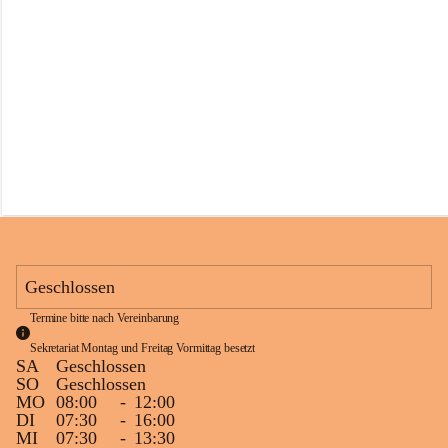
s
s
c
h
u
l
e
S
c
h
l
i
n
s
Geschlossen
Termine bitte nach Vereinbarung
Sekretariat Montag und Freitag Vormittag besetzt
SA
Geschlossen
SO
Geschlossen
MO
08:00
-
12:00
DI
07:30
-
16:00
MI
07:30
-
13:30