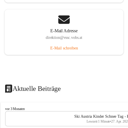
E-Mail Adresse
direktion@vssc.vobs.at
E-Mail schreiben
Aktuelle Beiträge
V
vor 3 Monaten
o
Ski Austria Kinder Schnee Tag - 
l
Lesezeit 1 Minute
•
27. Apr. 202
k